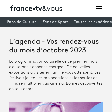
Rechercher
Fans de Culture
Fans de Sport
Toutes les expérien
L’agenda - Vos rendez-vous
Festivals
du mois d’octobre 2023
Creators
La programmation culturelle de ce premier mois
À la une
d’automne s’annonce chargée ! De nouvelles
expositions à visiter en famille vous attendent. Les
Participer et assister à une émission
festivals jouent les prolongations et les sorties de
films se multiplient au cinéma. Bonnes découvertes
À votre écoute
en tout genre !
Productions et innovation
Programme
tv