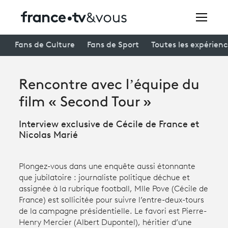
Rechercher
Fans de Culture
Fans de Sport
Toutes les expérien
Rencontre avec l’équipe du
Festivals
film « Second Tour »
Creators
Interview exclusive de Cécile de France et
À la une
Nicolas Marié
Participer et assister à une émission
Plongez-vous dans une enquête aussi étonnante
À votre écoute
que jubilatoire : journaliste politique déchue et
assignée à la rubrique football, Mlle Pove (Cécile de
Productions et innovation
France) est sollicitée pour suivre l’entre-deux-tours
de la campagne présidentielle. Le favori est Pierre-
Programme
tv
Henry Mercier (Albert Dupontel), héritier d’une