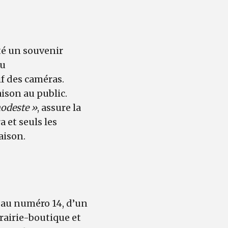
té un souvenir
du
if des caméras.
aison au public.
modeste »
, assure la
 et seuls les
aison.
 au numéro 14, d’un
brairie-boutique et