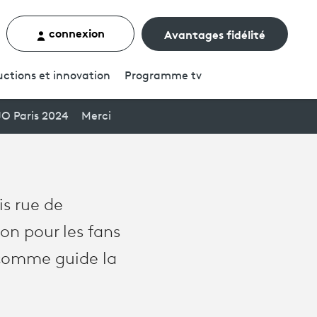
connexion
Avantages fidélité
rcher un contenu
ctions et innovation
Programme
tv
JO Paris 2024
Merci
is rue de
ion pour les fans
 comme guide la