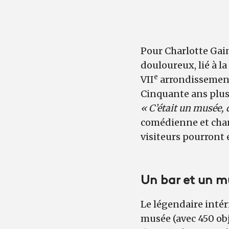
Pour Charlotte Gain
douloureux, lié à l
e
VII
arrondissement 
Cinquante ans plus 
« C’était un musée, d
comédienne et chant
visiteurs pourront 
Un bar et un m
Le légendaire inté
musée (avec 450 obj