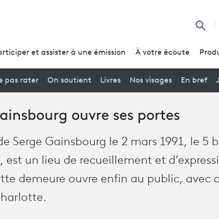
Reche
articiper et assister à une émission
À votre écoute
Produ
 pas rater
On soutient
Livres
Nos visages
En bref
ainsbourg ouvre ses portes
e Serge Gainsbourg le 2 mars 1991, le 5 b
s, est un lieu de recueillement et d’express
tte demeure ouvre enfin au public, avec
Charlotte.