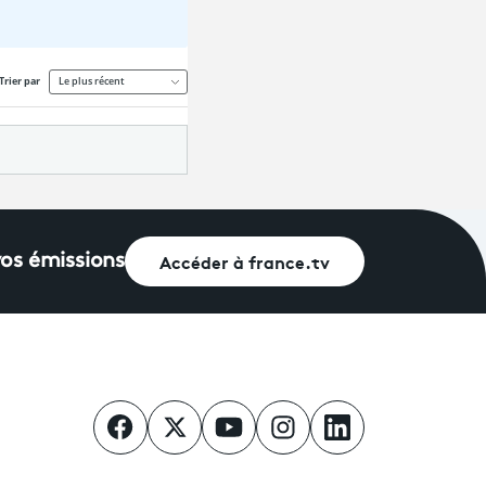
Accéder à france.tv
vos émissions