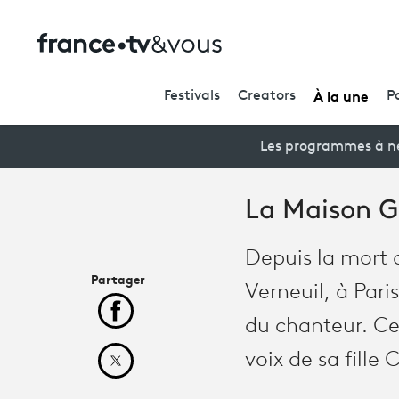
À la une
Festivals
Creators
P
Les programmes à ne
La Maison G
Depuis la mort d
Partager
Verneuil, à Pari
Partager cet article sur Facebook
du chanteur. Ce
voix de sa fille 
Partager cet article sur X