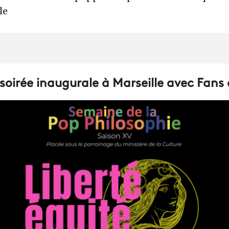
le
 soirée inaugurale à Marseille avec Fans