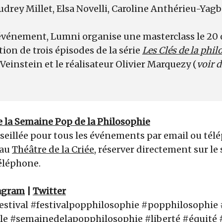
udrey Millet, Elsa Novelli, Caroline Anthérieu-Ya
 événement, Lumni organise une masterclass le 20 
ction de trois épisodes de la série
Les Clés de la phil
 Veinstein et le réalisateur Olivier Marquezy (
voir d
 de la Semaine Pop de la Philosophie
seillée pour tous les événements par email ou tél
 au
Théâtre de la Criée
, réserver directement sur le s
téléphone.
agram
|
Twitter
estival #festivalpopphilosophie #popphilosophie 
lle #semainedelapopphilosophie #liberté #équité #