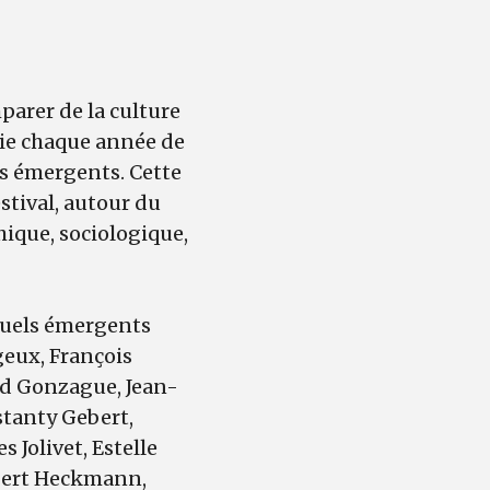
parer de la culture
vie chaque année de
ls émergents. Cette
stival, autour du
phique, sociologique,
tuels émergents
geux, François
ud Gonzague, Jean-
ostanty Gebert,
 Jolivet, Estelle
ubert Heckmann,