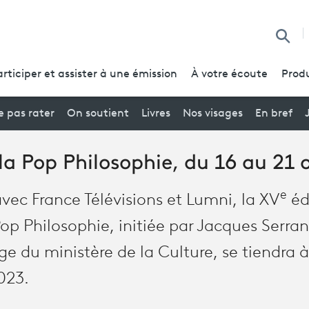
Reche
articiper et assister à une émission
À votre écoute
Produ
 pas rater
On soutient
Livres
Nos visages
En bref
a Pop Philosophie, du 16 au 21 
e
vec France Télévisions et Lumni, la XV
éd
op Philosophie, initiée par Jacques Serra
ge du ministère de la Culture, se tiendra à
023.