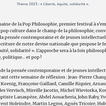
Thème 2023 : « Liberté, équité, solidarité ».
aine de la Pop Philosophie, premier festival à s’em
 pop culture dans le champ de la philosophie, con
 la pensée contemporaine et de jeunes intellectue
écriture de notre devise nationale que propose le fe
ité, solidarité ». L’approche sera à la fois philoso
e, politique… et pop !
 de la pensée contemporaine et de jeunes intellec
ant cette semaine de réflexion : Jean-Pierre Chan
 Koenig, Françoise Gaillard, Camille Riquier, Arna
les Vervisch, Mireille Jacotin, Michel Wieviorka, K
ptiste Lanaspèze, Abdel Aouacheria, John Raby, Yves
ncent Holeindre, Martin Legros, Agnès Tricoire, H