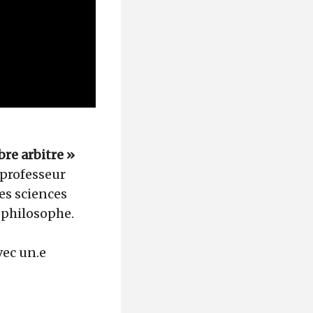
bre arbitre »
 professeur
des sciences
 philosophe.
vec un.e