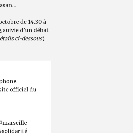
gbasan…
octobre de 14.30 à
o
, suivie d’un débat
étails ci-dessous
).
éphone.
ite officiel du
#marseille
solidarité