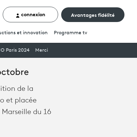
connexion
Avantages fidélité
rcher un contenu
ctions et innovation
Programme
tv
JO Paris 2024
Merci
octobre
ition de la
no et placée
 Marseille du 16