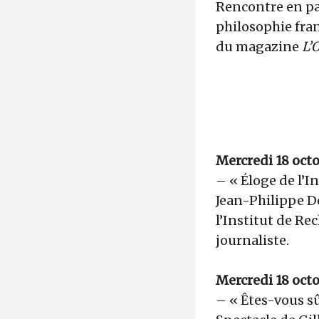
Rencontre en pa
philosophie fran
du magazine
L’
O
Mercredi 18 oct
– « Éloge de l’I
Jean-Philippe De
l’Institut de Re
journaliste.
Mercredi 18 octob
– « Êtes-vous sû