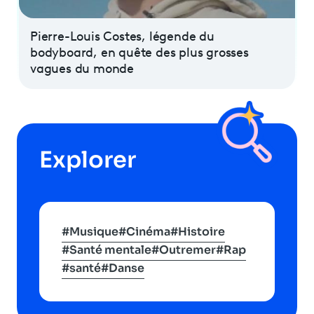
Programme
tv
Pierre-Louis Costes, légende du
bodyboard, en quête des plus grosses
Avantages fidélité
vagues du monde
connexion
Explorer
#Musique
#Cinéma
#Histoire
#Santé mentale
#Outremer
#Rap
#santé
#Danse