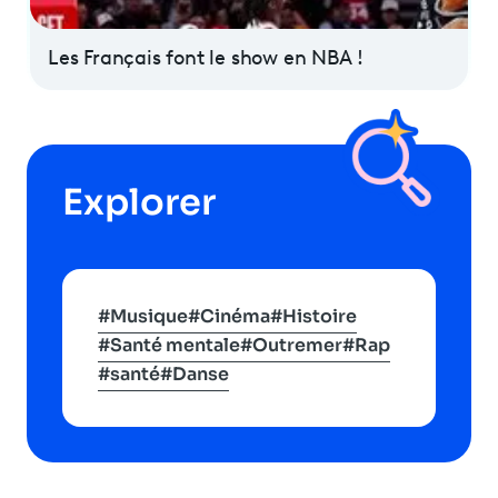
Programme
tv
Les Français font le show en NBA !
Avantages fidélité
connexion
Explorer
#Musique
#Cinéma
#Histoire
#Santé mentale
#Outremer
#Rap
#santé
#Danse