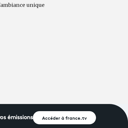
 l'ambiance unique
Accéder à france.tv
vos émissions