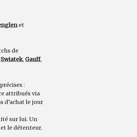
englen
et
tchs de
e
Swiatek
,
Gauff
,
précises :
re attribués via
as d’achat le jour
té sur lui. Un
 et le détenteur.