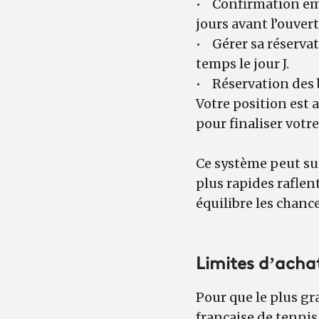
• Confirmation emai
jours avant l’ouver
• Gérer sa réservati
temps le jour J.
• Réservation des bil
Votre position est 
pour finaliser vot
Ce système peut sur
plus rapides raflen
équilibre les chance
Limites d’achat
Pour que le plus gr
française de tennis 