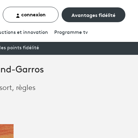
connexion
Avantages fidélité
rcher un contenu
ctions et innovation
Programme
tv
es points fidélité
land-Garros
ort, règles