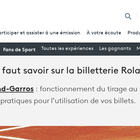
Reche
articiper et assister à une émission
À votre écoute
Produ
Fans de Sport
Toutes les expériences
Les gagnants
M
 faut savoir sur la billetterie Ro
nd-Garros
: fonctionnement du tirage au s
pratiques pour l’utilisation de vos billets.