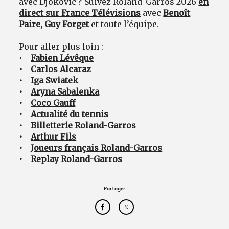
avec Djokovic ? Suivez Roland-Garros 2026
en
direct sur France Télévisions
avec
Benoît
Paire
,
Guy Forget
et toute l’équipe.
Pour aller plus loin :
•
Fabien Lévêque
•
Carlos Alcaraz
•
Iga Swiatek
•
Aryna Sabalenka
•
Coco Gauff
•
Actualité du tennis
•
Billetterie Roland-Garros
•
Arthur Fils
•
Joueurs français Roland-Garros
•
Replay Roland-Garros
Partager
Partager cet article sur Face
Partager cet article sur