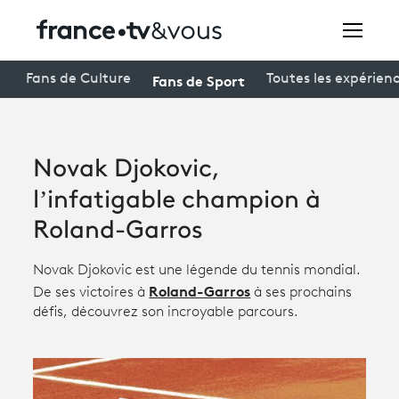
Rechercher
Fans de Sport
Fans de Culture
Toutes les expérien
Festivals
Novak Djokovic,
Creators
l’infatigable champion à
À la une
Roland-Garros
Participer et assister à une émission
Novak Djokovic est une légende du tennis mondial.
Roland-Garros
De ses victoires à
à ses prochains
À votre écoute
défis, découvrez son incroyable parcours.
Productions et innovation
Programme
tv