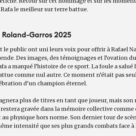
fétiche. Retour sur cet hommage et sur les moments
 Rafa le meilleur sur terre battue.
Roland-Garros 2025
et le public ont uni leurs voix pour offrir à Rafae
gende. Des images, des témoignages et l’ovation du
a a marqué l’histoire de ce sport. La foule a salué
battue comme nul autre. Ce moment n’était pas seu
élébration d’un champion éternel.
gagnera plus de titres en tant que joueur, mais so
re restera gravée dans la mémoire collective comme 
t au physique hors norme. Son dernier tour de scèn
même intensité que ses plus grands combats face à