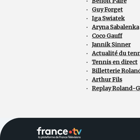
•
Benoît Paire
•
Guy Forget
•
Iga Swiatek
•
Aryna Sabalenka
•
Coco Gauff
•
Jannik Sinner
•
Actualité du ten
•
Tennis en direct
•
Billetterie Rola
•
Arthur Fils
•
Replay Roland-G