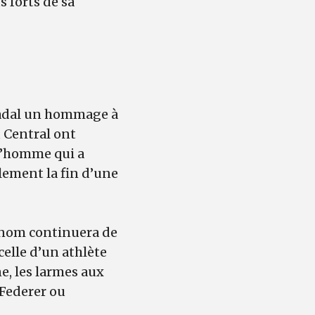
 forts de sa
l Nadal un hommage à
 Central ont
 l’homme qui a
lement la fin d’une
n nom continuera de
celle d’un athlète
e, les larmes aux
 Federer ou