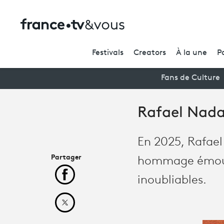
Festivals
Creators
À la une
P
Fans de Culture
Rafael Nadal
En 2025, Rafael
Partager
hommage émouvan
Partager cet article sur Facebook
inoubliables.
Partager cet article sur X