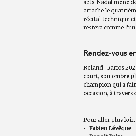
sets, Nadal mène d
arrache le quatrièm
récital technique et
restera comme l’un 
Rendez-vous e
Roland-Garros 2026
court, son ombre p
champion qui a fai
occasion, à travers 
Pour aller plus loin
•
Fabien Lévêque