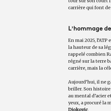
tour sur son court 
carrière qui font de
L’hommage de 
En mai 2025, l’ATP 
la hauteur de sa lé
rappelé combien Raf
régné sur la terre 
carrière, mais la c
Aujourd’hui, il ne 
briller. Son histoi
au mental d’acier e
yeux, a procuré la 
Djokovic
.