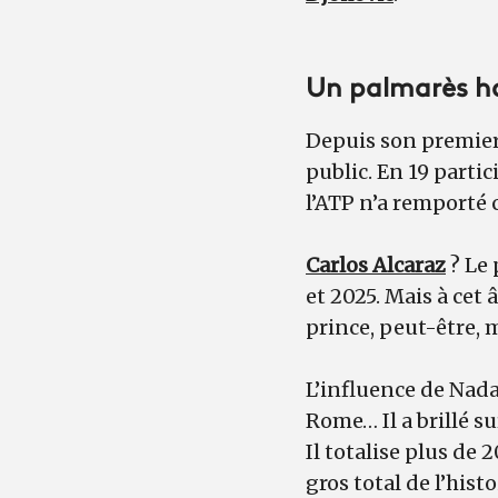
Un palmarès h
Depuis son premier 
public. En 19 partic
l’ATP n’a remporté 
Carlos Alcaraz
? Le 
et 2025. Mais à cet 
prince, peut-être, m
L’influence de Nad
Rome… Il a brillé s
Il totalise plus de 
gros total de l’his