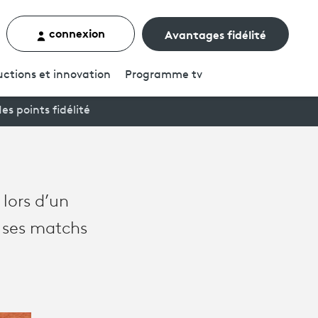
connexion
Avantages fidélité
rcher un contenu
ctions et innovation
Programme
tv
es points fidélité
lors d’un
 ses matchs