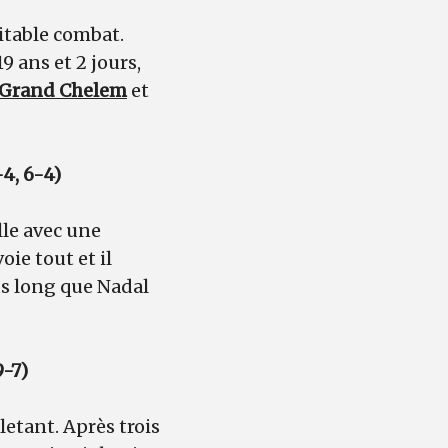
itable combat.
9 ans et 2 jours,
Grand Chelem
et
4, 6-4)
lle avec une
ie tout et il
us long que Nadal
9-7)
letant. Après trois