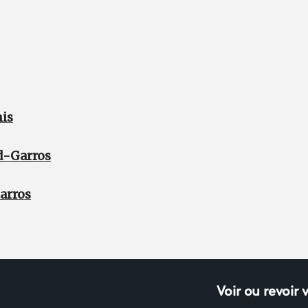
nis
nd-Garros
arros
Voir ou revoir 