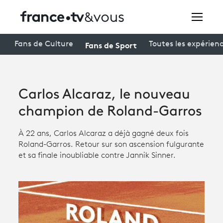
Rechercher
Fans de Sport
Fans de Culture
Toutes les expérien
Festivals
Carlos Alcaraz, le nouveau
Creators
champion de Roland-Garros
À la une
À 22 ans, Carlos Alcaraz a déjà gagné deux fois
Roland-Garros. Retour sur son ascension fulgurante
Participer et assister à une émission
et sa finale inoubliable contre Jannik Sinner.
À votre écoute
Productions et innovation
Programme
tv