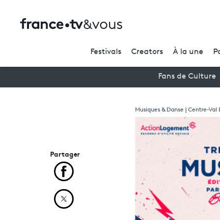
Festivals
Creators
À la une
P
Fans de Culture
Musiques & Danse | Centre-Val 
Partager
Partager cet article sur Facebook
Partager cet article sur X