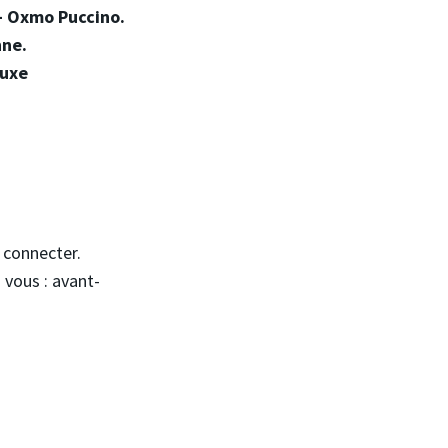
 - Oxmo Puccino.
nne.
luxe
s connecter.
 vous : avant-