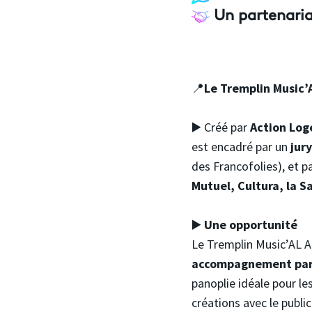
Un partenaria
📍
Le Tremplin Music’
▶️ Créé par
Action Lo
est encadré par un
jury
des Francofolies), et p
Mutuel, Cultura, la S
▶️
Une opportunité
Le Tremplin Music’AL Ac
accompagnement par
panoplie idéale pour le
créations avec le public 