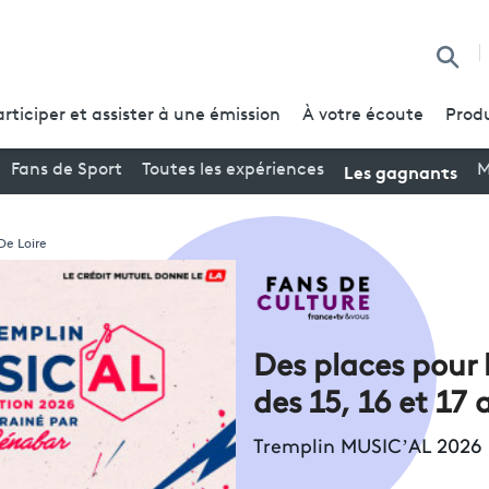
Reche
articiper et assister à une émission
À votre écoute
Produ
Les gagnants
Fans de Sport
Toutes les expériences
M
De Loire
Des places pour 
des 15, 16 et 17 a
Tremplin MUSIC’AL 2026