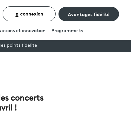
connexion
Avantages fidélité
rcher un contenu
ctions et innovation
Programme
tv
es points fidélité
les concerts
vril !