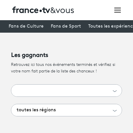
toutes les régions
toutes les catégories
Arts & spectacles
Auvergne-Rhône-Alpes
Rechercher
Fans de Culture
Fans de Sport
Toutes les expérien
Cinéma
Bourgogne-Franche-Comté
Divertissement
Bretagne
Documentaires
Centre-Val de Loire
Festivals
Info
Corse
Les gagnants
Creators
Enfants
Grand Est
Retrouvez ici tous nos événements terminés et vérifiez si
Séries & fictions
Hauts-de-France
votre nom fait partie de la liste des chanceux !
À la une
Société
Île-de-France
Sports
Normandie
Participer et assister à une émission
Nouvelle-Aquitaine
À votre écoute
Occitanie
toutes les régions
Pays de la Loire
Productions et innovation
Provence-Alpes-Côte d’Azur
Programme
tv
Guadeloupe