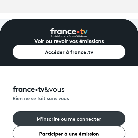
Guyane
Martinique
Avantages fidélité
Mayotte
Nouvelle-Calédonie
connexion
Polynésie française
Voir ou revoir vos émissions
La Réunion
Accéder à france.tv
Saint-Pierre-et-Miquelon
Wallis-et-Futuna
À l'étranger
Rien ne se fait sans vous
M'inscrire ou me connecter
Participer à une émission