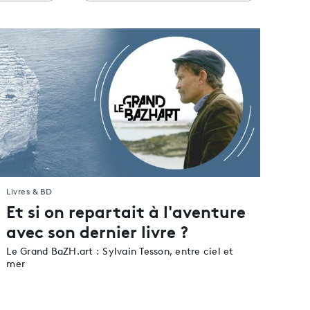
Auvergne-Rhône-Alpes
Bourgogne-Franche-Comté
Bretagne
Centre-Val de Loire
Corse
e
Grand Est
Hauts-de-France
Île-de-France
Normandie
Nouvelle-Aquitaine
Livres & BD
Occitanie
Et si on repartait à l'aventure
Pays de la Loire
avec son dernier livre ?
Provence-Alpes-Côte d’Azur
Le Grand BaZH.art : Sylvain Tesson, entre ciel et
Guadeloupe
mer
Guyane
Martinique