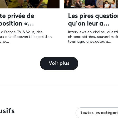
ite privée de
Les pires questio
xposition «…
qu’on leur a…
 à France TV & Vous, des
Interviews en chaîne, quest
urs ont découvert l’exposition
chronométrées, souvenirs d
mone…
tournage, anecdotes à…
Voir plus
usifs
toutes les catégori
toutes les catégori