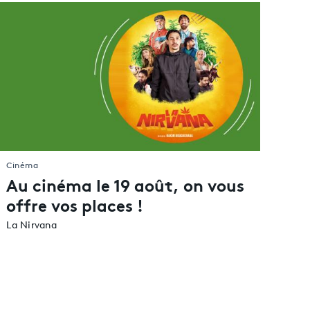
Mayotte
Nouvelle-Calédonie
Polynésie française
La Réunion
Saint-Pierre-et-Miquelon
Wallis-et-Futuna
À l'étranger
Cinéma
Au cinéma le 19 août, on vous
offre vos places !
La Nirvana