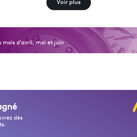
Voir plus
mois d’avril, mai et juin
agné
uvrez dès
ts.