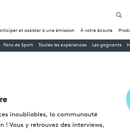
Reche
articiper et assister à une émission
À votre écoute
Produ
Fans de Sport
Toutes les expériences
Les gagnants
M
re
nces inoubliables, la communauté
n ! Vous y retrouvez des interviews,