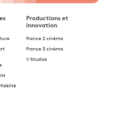
es
Productions et
innovation
lture
France 2 cinéma
ort
France 3 cinéma
V Studios
s
nts
fidélité