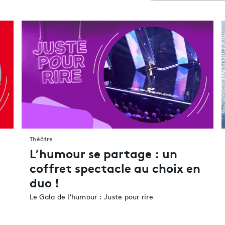
Cinéma
Pas de résultat pour cette sélection actuellement.
Cultures urbaines
Expositions
Livres & BD
Musiques & Danse
Patrimoine & Histoir
Théâtre
Toute la culture
Théâtre
L’humour se partage : un
coffret spectacle au choix en
duo !
Le Gala de l'humour : Juste pour rire