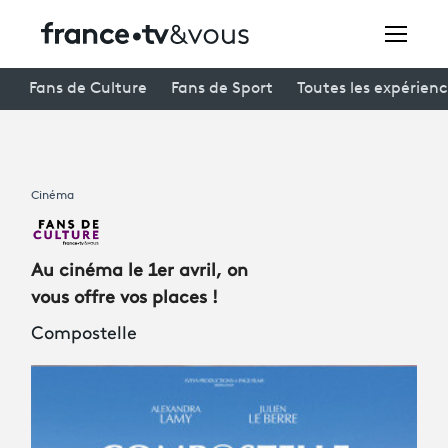
Rechercher
Fans de Culture
Fans de Sport
Toutes les expérien
Festivals
Cinéma
Creators
À la une
Au cinéma le 1er avril, on
Participer et assister à une émission
vous offre vos places !
Compostelle
À votre écoute
Productions et innovation
Programme
tv