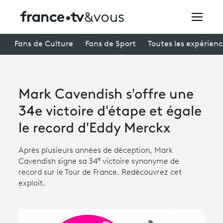
Rechercher
Fans de Culture
Fans de Sport
Toutes les expérien
Festivals
Mark Cavendish s'offre une
Creators
34e victoire d'étape et égale
À la une
le record d'Eddy Merckx
Participer et assister à une émission
Après plusieurs années de déception, Mark
e
Cavendish signe sa 34
victoire synonyme de
À votre écoute
record sur le Tour de France. Redécouvrez cet
exploit.
Productions et innovation
Programme
tv