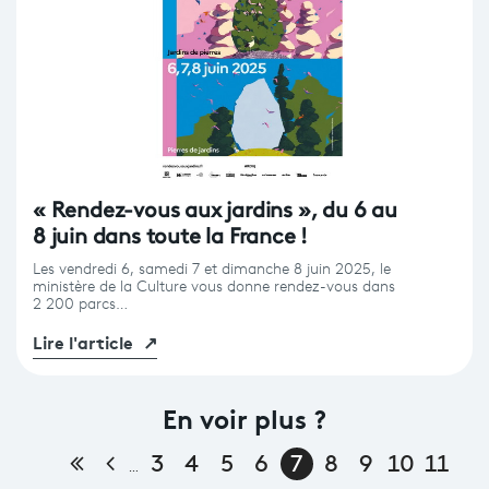
« Rendez-vous aux jardins », du 6 au
8 juin dans toute la France !
Les vendredi 6, samedi 7 et dimanche 8 juin 2025, le
ministère de la Culture vous donne rendez-vous dans
2 200 parcs…
Lire l'article
↗
En voir plus ?
Première page
Page précédente
3
4
5
6
7
8
9
10
11
…