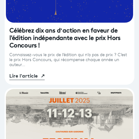
Programme
tv
Avantages fidélité
Célébrez dix ans d’action en faveur de
l'édition indépendante avec le prix Hors
connexion
Concours !
Connaissez-vous le prix de l’édition qui n’a pas de prix ? C’est
le prix Hors Concours, qui récompense chaque année un
auteur…
Lire l'article
↗