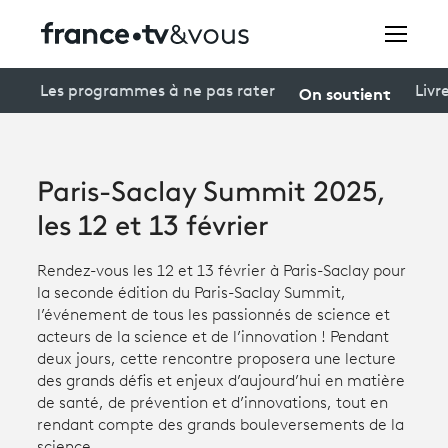
Rechercher
On soutient
Les programmes à ne pas rater
Livr
Festivals
Paris-Saclay Summit 2025,
Creators
les 12 et 13 février
À la une
Rendez-vous les 12 et 13 février à Paris-Saclay pour
la seconde édition du Paris-Saclay Summit,
Participer et assister à une émission
l’événement de tous les passionnés de science et
acteurs de la science et de l’innovation ! Pendant
À votre écoute
deux jours, cette rencontre proposera une lecture
des grands défis et enjeux d’aujourd’hui en matière
Productions et innovation
de santé, de prévention et d’innovations, tout en
rendant compte des grands bouleversements de la
Programme
tv
science.