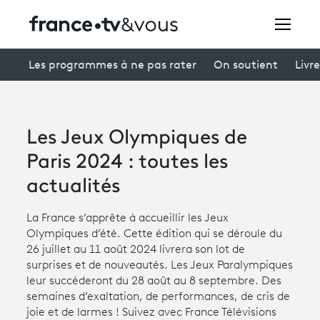
Rechercher
Les programmes à ne pas rater
On soutient
Livre
Festivals
Les Jeux Olympiques de
Creators
Paris 2024 : toutes les
À la une
actualités
Participer et assister à une émission
La France s’apprête à accueillir les Jeux
Olympiques d’été. Cette édition qui se déroule du
À votre écoute
26 juillet au 11 août 2024 livrera son lot de
surprises et de nouveautés. Les Jeux Paralympiques
Productions et innovation
leur succéderont du 28 août au 8 septembre. Des
semaines d’exaltation, de performances, de cris de
Programme
tv
joie et de larmes ! Suivez avec France Télévisions