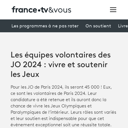
Rechercher
Les programmes à ne pas rater
On soutient
Livre
Festivals
Les équipes volontaires des
Creators
JO 2024 : vivre et soutenir
À la une
les Jeux
Participer et assister à une émission
Pour les JO de Paris 2024, ils seront 45 000 ! Eux,
ce sont les volontaires de Paris 2024. Leur
À votre écoute
candidature a été retenue et ils auront donc la
chance de vivre les Jeux Olympiques et
Productions et innovation
Paralympiques de l’intérieur. Leurs rôles sont variés
et leur soutien est indispensable pour que cet
Programme
tv
événement exceptionnel soit une réussite totale.