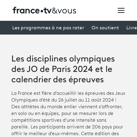
Rechercher
Les programmes à ne pas rater
On soutient
Livre
Festivals
Les disciplines olympiques
Creators
des JO de Paris 2024 et le
À la une
calendrier des épreuves
Participer et assister à une émission
La France est fière d’accueillir les épreuves des Jeux
Olympiques d’été du 26 juillet au 11 août 2024 !
À votre écoute
Des athlètes du monde entier viennent s’affronter,
en solo ou en équipes, pour se mesurer lors de
Productions et innovation
compétitions sportives d’une intensité sans
pareille. Les participants arrivent de 206 pays pour
Programme
tv
offrir le meilleur d’eux-mêmes. Cette édition des