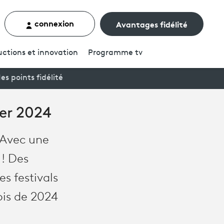
connexion
Avantages fidélité
rcher un contenu
ctions et innovation
Programme
tv
es points fidélité
ier 2024
? Avec une
 ! Des
es festivals
ois de 2024