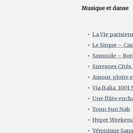
Musique et danse
La Vie parisien
Le Sirque – Ca
Somnole – Bor
Suresnes Cités
Amour, gloire 
Via Italia, 1001
Une flûte encha
Youn Sun Nah
Hyper Weekend 
Véronique Sans