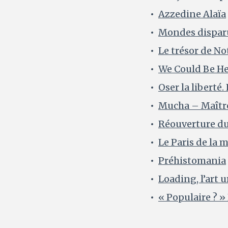
Azzedine Alaïa
Mondes dispar
Le trésor de N
We Could Be H
Oser la liberté
Mucha – Maître
Réouverture du
Le Paris de la 
Préhistomania
Loading, l’art 
« Populaire ? »