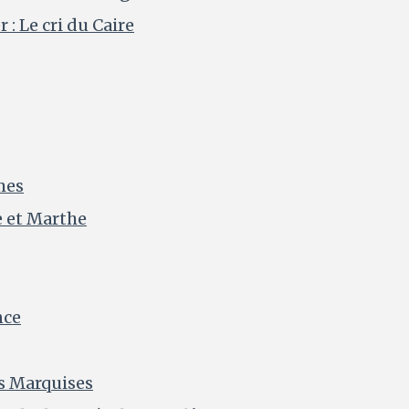
 : Le cri du Caire
mes
e et Marthe
nce
es Marquises