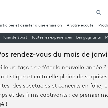
Reche
articiper et assister à une émission
À votre écoute
Produ
Fans de Sport
Toutes les expériences
Les gagnants
M
Vos rendez-vous du mois de janv
illeure façon de fêter la nouvelle année 
tistique et culturelle pleine de surprises
ites, des spectacles et concerts en folie, d
mps et des films captivants : ce premier m
é !