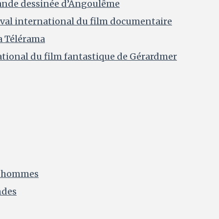
 bande dessinée d’Angoulême
ival international du film documentaire
a Télérama
ational du film fantastique de Gérardmer
s hommes
ndes