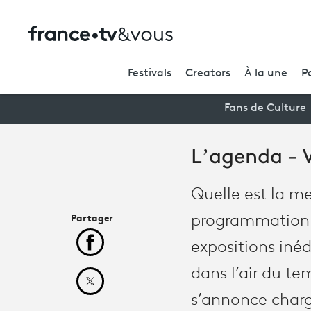
Festivals
Creators
À la une
P
Fans de Culture
L’agenda - 
Quelle est la me
Partager
programmation ar
expositions inéd
Partager cet article sur Facebook
dans l’air du te
Partager cet article sur X
s’annonce charg