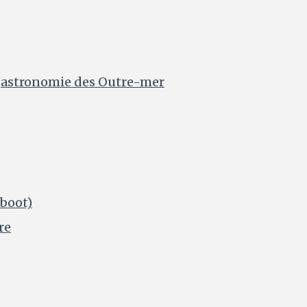
 gastronomie des Outre-mer
boot)
re