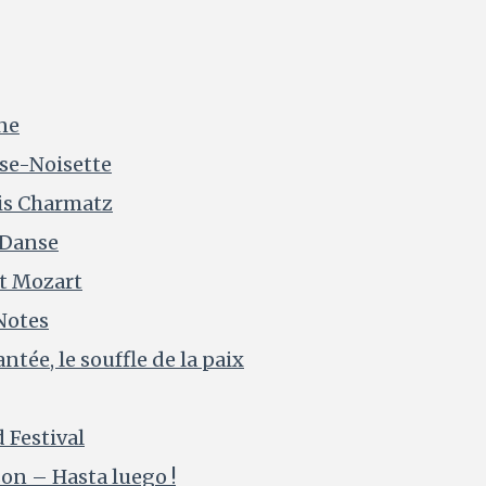
ne
sse-Noisette
is Charmatz
 Danse
et Mozart
 Notes
ntée, le souffle de la paix
Festival
on – Hasta luego !