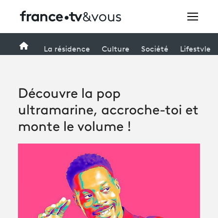
Rechercher
Accueil
La résidence
Culture
Société
Lifestyle
Festivals
Découvre la pop
Creators
ultramarine, accroche-toi et
À la une
monte le volume !
Participer et assister à une émission
À votre écoute
Productions et innovation
Programme
tv