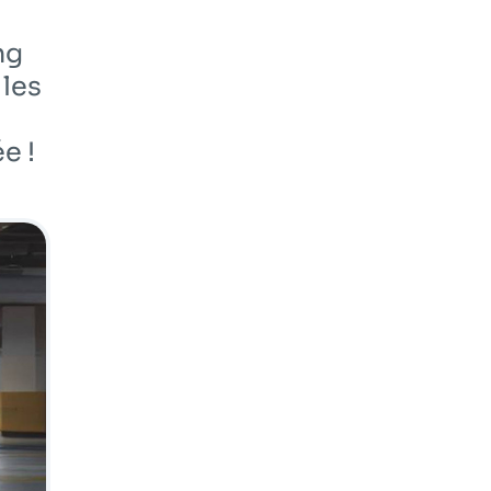
ng
 les
e !