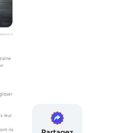
aincra ».
izaine
on
glisser
s leur
ont-ils
Partagez