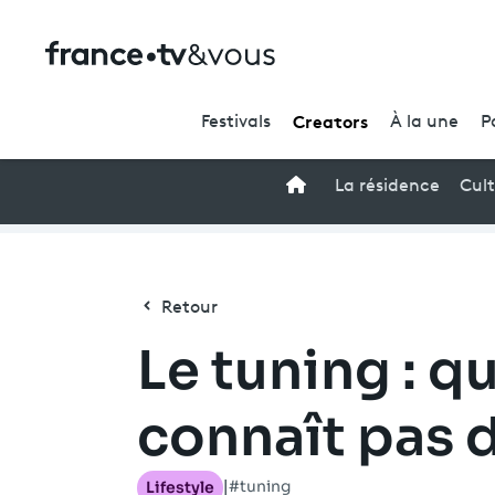
Creators
Festivals
À la une
P
Accueil
La résidence
Cul
Retour
Le tuning : q
connaît pas d
#tuning
Lifestyle
|