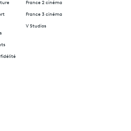
lture
France 2 cinéma
ort
France 3 cinéma
V Studios
s
nts
fidélité