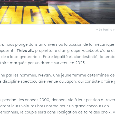
« Le tuning v
cra
nous plonge dans un univers où la passion de la mécanique
opposent :
Thibault
, propriétaire d’un groupe Facebook d’une d
 de « la seigneurerie ». Entre légalité et clandestinité, la tensi
ritoire marquée par un drame survenu en 2023.
iné par les hommes,
Nevan
, une jeune femme déterminée de
te discipline spectaculaire venue du Japon, qui consiste à faire 
eu pendant les années 2000, donnent vie à leur passion à traver
parent leurs voitures hors norme pour un grand concours en
ersonnels, le couple sera dans l’obligation de faire des choix, v