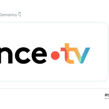
l Domanico 👇
#