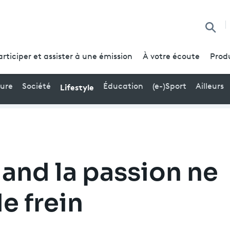
Reche
articiper et assister à une émission
À votre écoute
Prod
Lifestyle
ture
Société
Éducation
(e-)Sport
Ailleurs
uand la passion ne
e frein