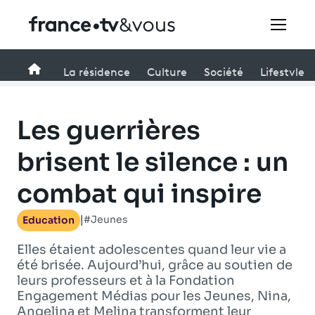
Rechercher
Accueil
La résidence
Culture
Société
Lifestyle
Festivals
Les guerrières
Creators
brisent le silence : un
combat qui inspire
À la une
#Jeunes
Education
|
Participer et assister à une émission
Elles étaient adolescentes quand leur vie a
À votre écoute
été brisée. Aujourd’hui, grâce au soutien de
leurs professeurs et à la Fondation
Productions et innovation
Engagement Médias pour les Jeunes, Nina,
Angelina et Melina transforment leur