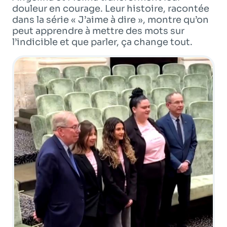
Programme
tv
douleur en courage. Leur histoire, racontée
dans la série « J’aime à dire », montre qu’on
peut apprendre à mettre des mots sur
l’indicible et que parler, ça change tout.
Avantages fidélité
connexion