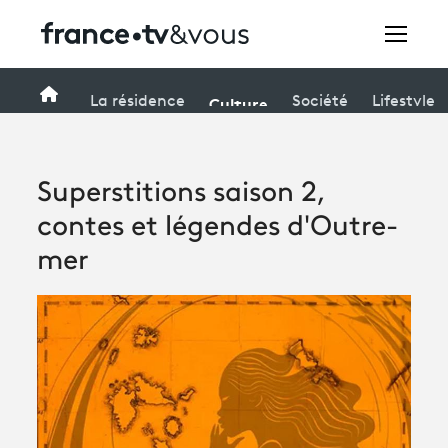
Rechercher
Accueil
Culture
La résidence
Société
Lifestyle
Festivals
Superstitions saison 2,
Creators
contes et légendes d'Outre-
À la une
mer
Participer et assister à une émission
À votre écoute
Productions et innovation
Programme
tv