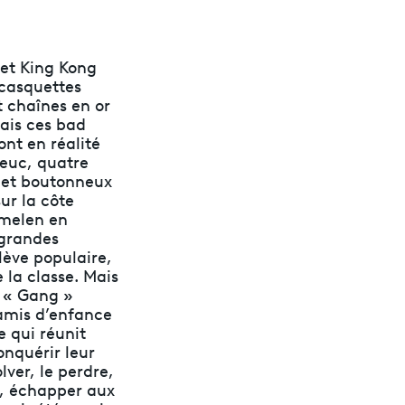
 et King Kong
 casquettes
 chaînes en or
ais ces bad
ont en réalité
ieuc, quatre
 et boutonneux
sur la côte
melen en
 grandes
lève populaire,
 la classe. Mais
r « Gang »
amis d’enfance
e qui réunit
onquérir leur
lver, le perdre,
t, échapper aux