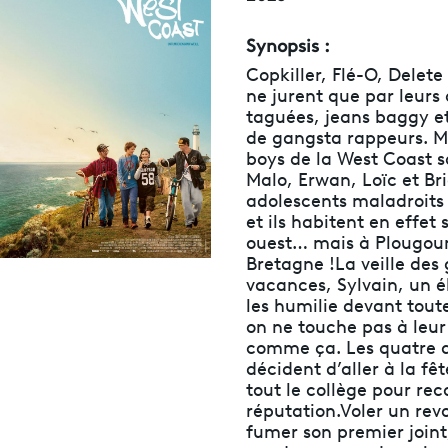
Synopsis :
Copkiller, Flé-O, Delete
ne jurent que par leurs
taguées, jeans baggy et
de gangsta rappeurs. M
boys de la West Coast s
Malo, Erwan, Loïc et Br
adolescents maladroits
et ils habitent en effet 
ouest… mais à Plougou
Bretagne !La veille des
vacances, Sylvain, un é
les humilie devant toute
on ne touche pas à leu
comme ça. Les quatre 
décident d’aller à la fêt
tout le collège pour rec
réputation.Voler un revo
fumer son premier join