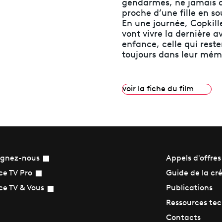
gendarmes, ne jamais a
proche d’une fille en 
En une journée, Copkill
vont vivre la dernière a
enfance, celle qui rest
toujours dans leur mém
voir la fiche du film
ignez-nous
Appels d'offres
Guide de la cr
ce TV Pro
Publications
ce TV & Vous
Ressources te
Contacts