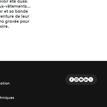
voir été aussi
sous-vêtements…
er et sa bande
venture de leur
era gravée pour
oire.
éation
chniques