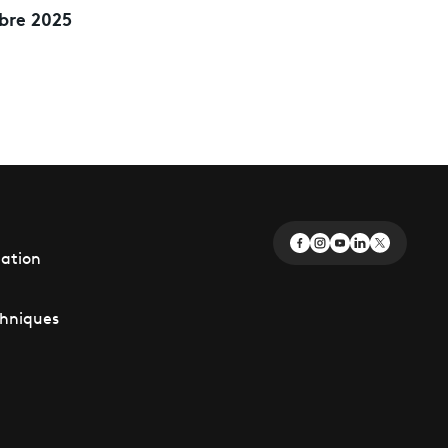
bre 2025
éation
chniques