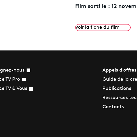
Film sorti le :
12 novem
voir la fiche du film
ignez-nous
Appels d'offres
Guide de la cr
ce TV Pro
Publications
ce TV & Vous
Ressources te
Contacts