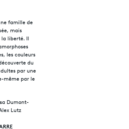
une famille de
uée, mais
a liberté. Il
tamorphoses
s, les couleurs
 découverte du
dultes par une
lle-même par le
essa Dumont-
Alex Lutz
CARRE