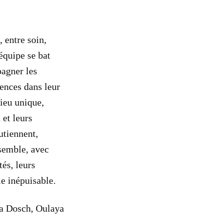
 entre soin,
 équipe se bat
agner les
ences dans leur
lieu unique,
et leurs
utiennent,
semble, avec
tés, leurs
ie inépuisable.
ia Dosch, Oulaya