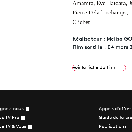
Amamra, Eye Haïdara, Ju
Pierre Deladonchamps, 
Clichet
Réalisateur :
Melisa G
Film sorti le :
04 mars 
voir la fiche du film
ignez-nous
Appels d'offres
Guide de la cr
ce TV Pro
Publications
ce TV & Vous