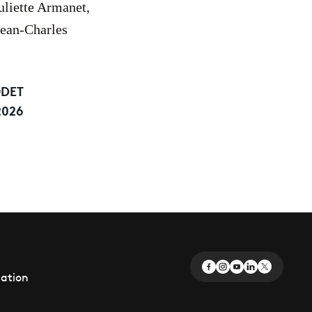
liette Armanet,
Jean-Charles
ODET
2026
éation