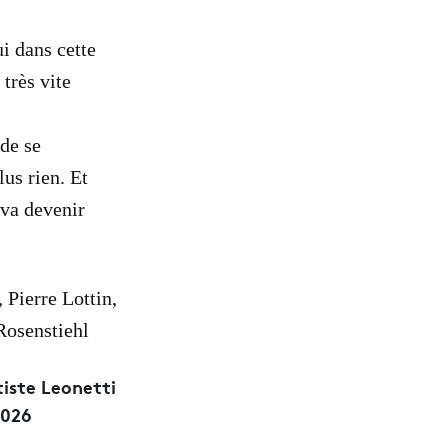
i dans cette
 très vite
 de se
us rien. Et
 va devenir
 Pierre Lottin,
Rosenstiehl
iste Leonetti
2026