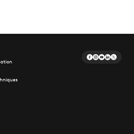
éation
chniques