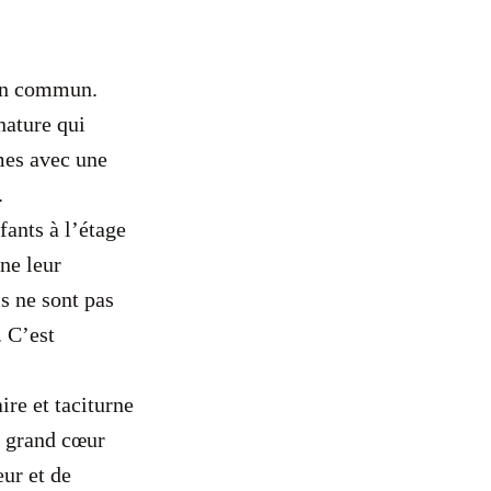
 en commun.
nature qui
mes avec une
.
fants à l’étage
 ne leur
ls ne sont pas
. C’est
ire et taciturne
n grand cœur
ur et de