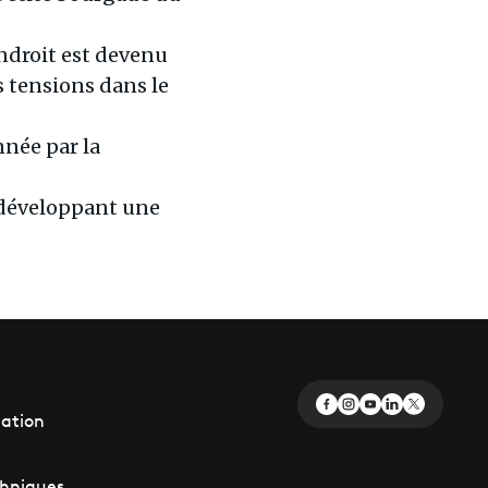
ndroit est devenu
es tensions dans le
nnée par la
 développant une
éation
chniques