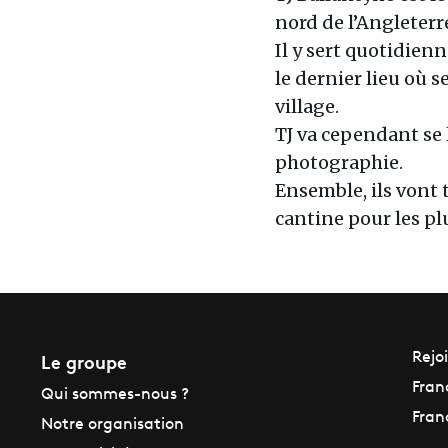
nord de l’Angleterr
Il y sert quotidie
le dernier lieu où s
village.
TJ va cependant se 
photographie.
Ensemble, ils vont
cantine pour les pl
Le groupe
Rejo
Fran
Qui sommes-nous ?
Fran
Notre organisation