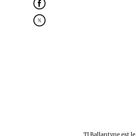
Partager cet article sur Facebook
Partager cet article sur X
TJ Ballantyne est l