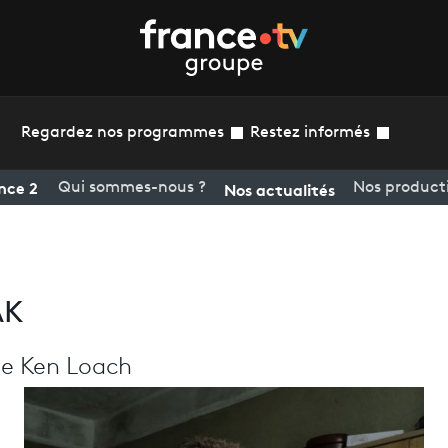
Regardez nos programmes
Restez informés
nce 2
Nos actualités
Qui sommes-nous ?
Nos product
AK
 de Ken Loach