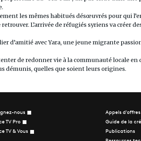
e.
nnement les mêmes habitués désœuvrés pour qui l’e
e retrouver. L’arrivée de réfugiés syriens va créer d
lier d’amitié avec Yara, une jeune migrante passio
 tenter de redonner vie à la communauté locale en
us démunis, quelles que soient leurs origines.
ignez-nous
Appels d'offres
Guide de la cr
ce TV Pro
Publications
ce TV & Vous
Ressources te