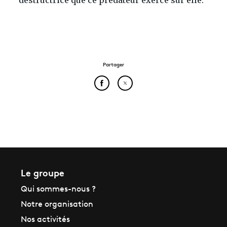
destructrice que ce prédateur exerce sur elle.
Partager
Partager cet article sur Face
Partager cet article sur
Le groupe
Qui sommes-nous ?
Notre organisation
Nos activités