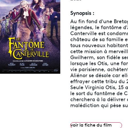
Synopsis :
Au fin fond d'une Bret
légendes, le fantôme d'
Canterville est condam
château de sa famille et
tous nouveaux habitants
cette mission à merveil
Gwilherm, son fidèle ser
lorsque les Otis, une fa
vie parisienne, achèten
Aliénor se désole car ell
effrayer cette tribu du 
Seule Virginia Otis, 15
le sort du fantôme de C
cherchera à la délivrer 
malédiction qui pèse sur
voir la fiche du film