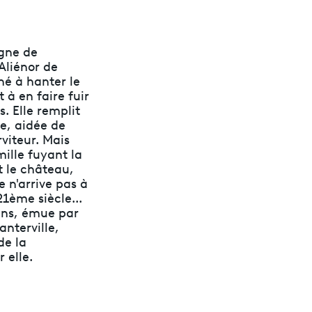
agne de
Aliénor de
né à hanter le
 à en faire fuir
. Elle remplit
le, aidée de
viteur. Mais
mille fuyant la
t le château,
e n'arrive pas à
21ème siècle...
 ans, émue par
anterville,
de la
 elle.