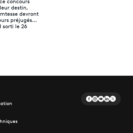
 ce concours
leur destin,
omtesse devront
eurs préjugés…
sorti le 26
éation
chniques