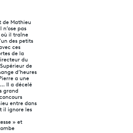
t de Mathieu
l n’ose pas
où il traîne
’un des petits
 avec ces
rtes de la
directeur du
 Supérieur de
change d’heures
Pierre a une
… Il a décelé
ès grand
u concours
hieu entre dans
il ignore les
esse » et
 tombe