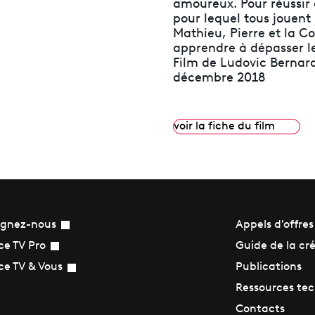
amoureux. Pour réussir
pour lequel tous jouent 
Mathieu, Pierre et la C
apprendre à dépasser l
Film de Ludovic Bernard 
décembre 2018
voir la fiche du film
ignez-nous
Appels d'offres
Guide de la cr
ce TV Pro
Publications
ce TV & Vous
Ressources te
Contacts