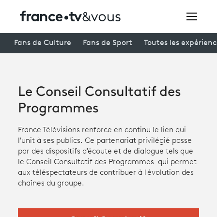
Rechercher
Fans de Culture
Fans de Sport
Toutes les expérien
Festivals
Le Conseil Consultatif des
Creators
Programmes
À la une
France Télévisions renforce en continu le lien qui
l'unit à ses publics. Ce partenariat privilégié passe
Participer et assister à une émission
par des dispositifs d'écoute et de dialogue tels que
le Conseil Consultatif des Programmes qui permet
À votre écoute
aux téléspectateurs de contribuer à l'évolution des
Productions et innovation
chaînes du groupe.
Programme
tv