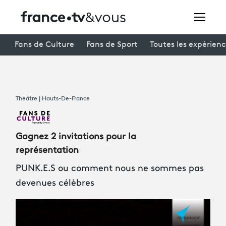
Rechercher
Fans de Culture
Fans de Sport
Toutes les expérien
Festivals
Théâtre | Hauts-De-France
Creators
À la une
Gagnez 2 invitations pour la
Participer et assister à une émission
représentation
PUNK.E.S ou comment nous ne sommes pas
À votre écoute
devenues célèbres
Productions et innovation
Programme
tv