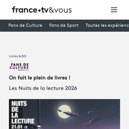
Rechercher
Fans de Culture
Fans de Sport
Toutes les expérien
Festivals
Livres & BD
Creators
À la une
On fait le plein de livres !
Participer et assister à une émission
Les Nuits de la lecture 2026
À votre écoute
Productions et innovation
Programme
tv