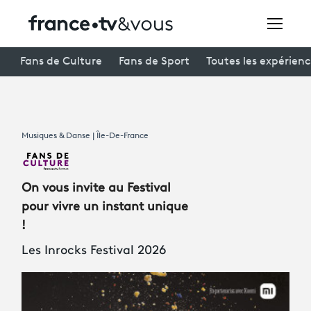
Rechercher
Fans de Culture
Fans de Sport
Toutes les expérien
Festivals
Musiques & Danse | Île-De-France
Creators
À la une
On vous invite au Festival
Participer et assister à une émission
pour vivre un instant unique
!
À votre écoute
Les Inrocks Festival 2026
Productions et innovation
Programme
tv