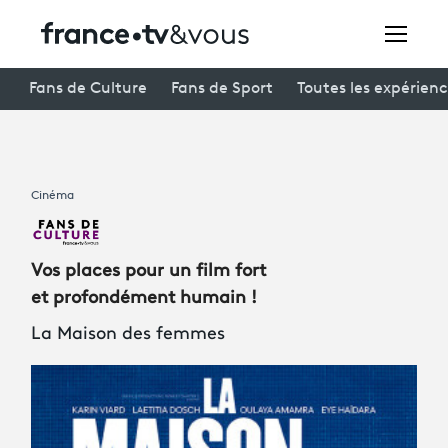
Rechercher
Fans de Culture
Fans de Sport
Toutes les expérien
Festivals
Cinéma
Creators
À la une
Vos places pour un film fort
Participer et assister à une émission
et profondément humain !
La Maison des femmes
À votre écoute
Productions et innovation
Programme
tv