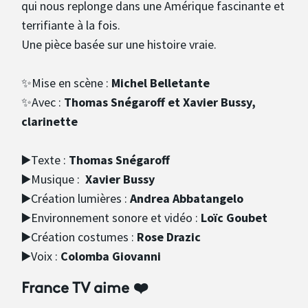
qui nous replonge dans une Amérique fascinante et
terrifiante à la fois.
Une pièce basée sur une histoire vraie.
✨Mise en scène :
Michel Belletante
✨Avec :
Thomas Snégaroff et Xavier Bussy,
clarinette
▶️Texte :
Thomas Snégaroff
▶️Musique :
Xavier Bussy
▶️Création lumières :
Andrea Abbatangelo
▶️Environnement sonore et vidéo :
Loïc Goubet
▶️Création costumes :
Rose Drazic
▶️Voix :
Colomba Giovanni
France TV aime ❤️