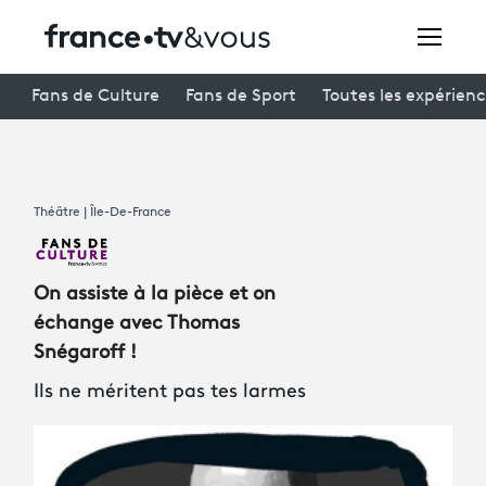
Rechercher
Fans de Culture
Fans de Sport
Toutes les expérien
Festivals
Théâtre | Île-De-France
Creators
À la une
On assiste à la pièce et on
Participer et assister à une émission
échange avec Thomas
Snégaroff !
À votre écoute
Ils ne méritent pas tes larmes
Productions et innovation
Programme
tv