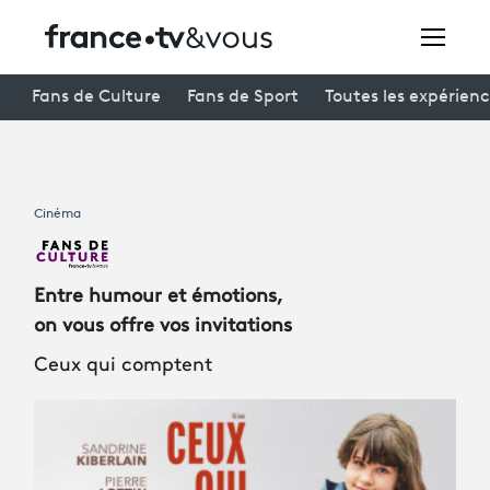
Rechercher
Fans de Culture
Fans de Sport
Toutes les expérien
Festivals
Cinéma
Creators
À la une
Entre humour et émotions,
Participer et assister à une émission
on vous offre vos invitations
Ceux qui comptent
À votre écoute
Productions et innovation
Programme
tv