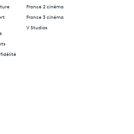
lture
France 2 cinéma
ort
France 3 cinéma
V Studios
s
nts
fidélité