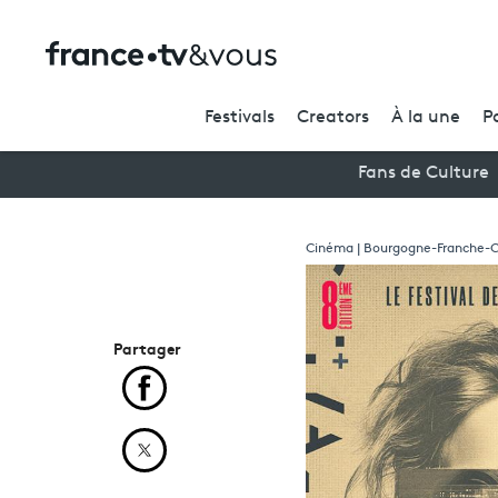
Festivals
Creators
À la une
P
Fans de Culture
Cinéma | Bourgogne-Franche-
Partager
Partager cet article sur Facebook
Partager cet article sur X