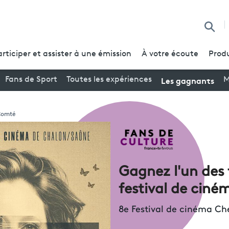
Reche
articiper et assister à une émission
À votre écoute
Produ
Les gagnants
Fans de Sport
Toutes les expériences
M
Comté
Gagnez l'un des 
festival de ciné
8e Festival de cinéma Ch