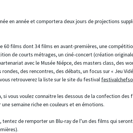
année en année et comportera deux jours de projections supp
de 60 films dont 34 films en avant-premières, une compétit
tion de courts métrages, un ciné-concert (création originale
partenariat avec le Musée Niépce, des masters class, des wo
 rondes, des rencontres, des débats, un focus sur « Jeu Vid
ous retrouverez la liste sur le site du festival
festivalchefso
, si vous voulez connaitre les dessous de la confection des 
r une semaine riche en couleurs et en émotions.
z, tentez de remporter un Blu-ray de l’un des films qui seron
emières).