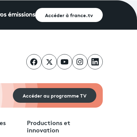
Accéder à france.tv
vos émissions
Accéder au programme TV
es
Productions et
innovation