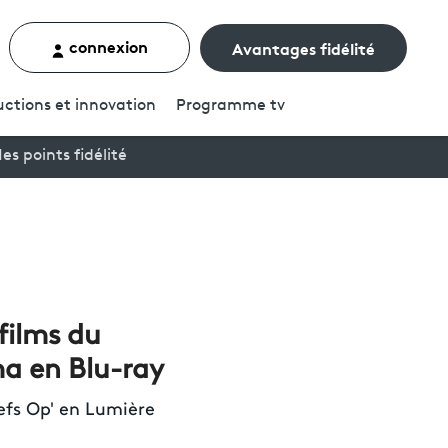
connexion
Avantages fidélité
rcher un contenu
ctions et innovation
Programme
tv
es points fidélité
films du
ma en Blu-ray
efs Op' en Lumière