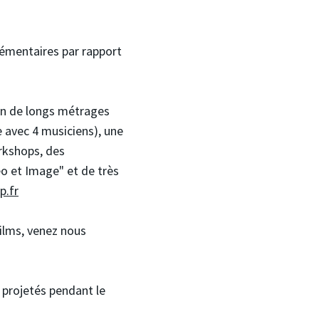
lémentaires par rapport
ion de longs métrages
 avec 4 musiciens), une
rkshops, des
éo et Image" et de très
p.fr
films, venez nous
t projetés pendant le