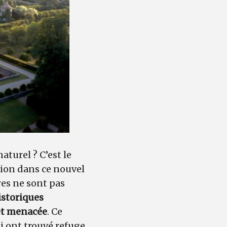
aturel ? C’est le
ation dans ce nouvel
res ne sont pas
storiques
 et menacée
. Ce
i ont trouvé refuge