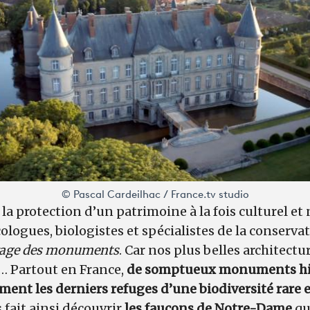
© Pascal Cardeilhac / France.tv studio
a protection d’un patrimoine à la fois culturel et n
cologues, biologistes et spécialistes de la conserv
vage des monuments
. Car n
os plus belles architectu
e… Partout en France,
de somptueux monuments hi
ment les derniers refuges d’une biodiversité rare
fait ainsi découvrir
les faucons de Notre-Dame
qu