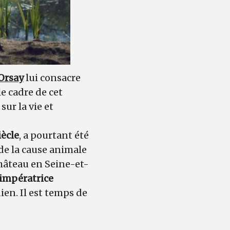
Orsay
lui consacre
e cadre de cet
ur la vie et
iècle
, a pourtant été
 de la cause animale
château en Seine-et-
impératrice
ien. Il est temps de