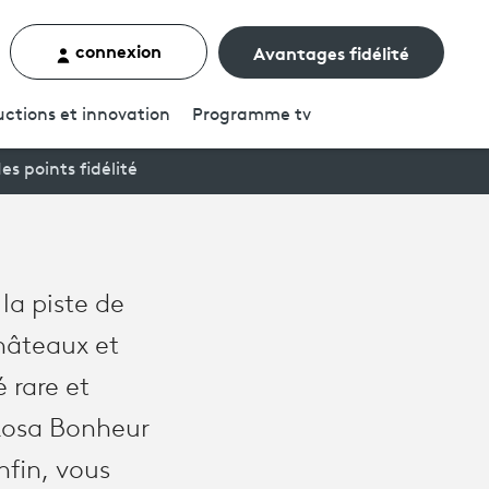
connexion
Avantages fidélité
rcher un contenu
ctions et innovation
Programme
tv
es points fidélité
la piste de
hâteaux et
 rare et
Rosa Bonheur
nfin, vous