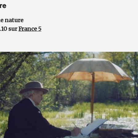
re
e nature
.10 sur
France 5