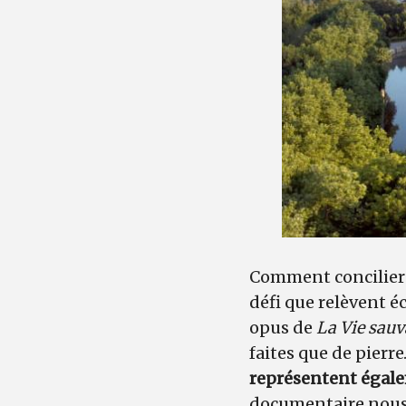
Comment concilier l
défi que relèvent é
opus de
La Vie sau
faites que de pierr
représentent égale
documentaire nous 