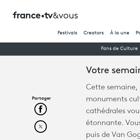
Festivals
Creators
À la une
P
Fans de Culture
Votre semai
Cette semaine, 
Partager
monuments cultu
cathédrales vous
Partager cet article sur Facebook
étonnante. Vous
Partager cet article sur X
puis de Van Gog