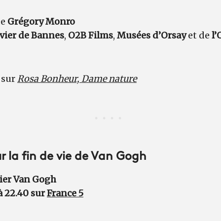
de
Grégory Monro
ivier de Bannes
,
O2B Films
,
Musées d’Orsay
et de
l’
 sur
Rosa Bonheur, Dame nature
 la fin de vie de Van Gogh
ier Van Gogh
à 22.40 sur
France 5