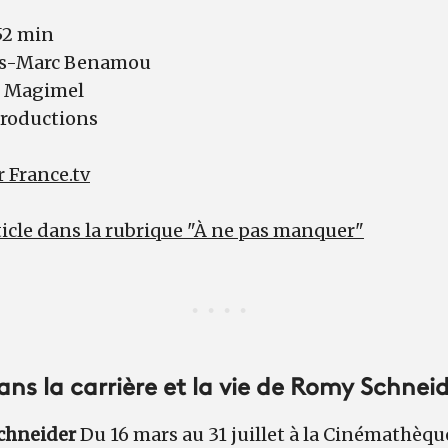
52 min
s-Marc Benamou
t Magimel
Productions
r France.tv
icle dans la rubrique "À ne pas manquer"
ns la carrière et la vie de Romy Schnei
chneider
Du 16 mars au 31 juillet à la Cinémathèqu