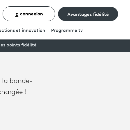
connexion
Avantages fidélité
rcher un contenu
ctions et innovation
Programme
tv
es points fidélité
e la bande-
chargée !