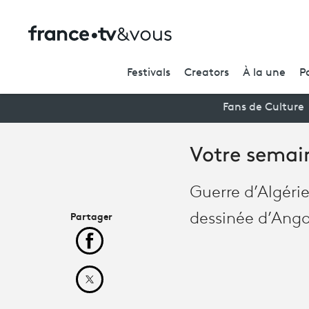
Festivals
Creators
À la une
P
Fans de Culture
Votre semai
Guerre d’Algérie
Partager
dessinée d’Ango
Partager cet article sur Facebook
Partager cet article sur X