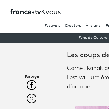
Festivals
Creators
À la une
P
Fans de Culture
Les coups d
Carnet Kanak a
Partager
Festival Lumièr
d’octobre !
Partager cet article sur Facebook
Partager cet article sur X