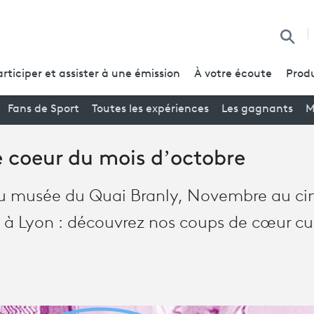
Reche
articiper et assister à une émission
À votre écoute
Produ
Fans de Sport
Toutes les expériences
Les gagnants
M
e coeur du mois d’octobre
u musée du Quai Branly, Novembre au ci
e à Lyon : découvrez nos coups de cœur cu