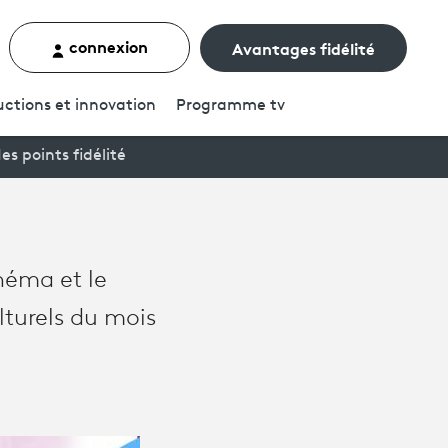
connexion
Avantages fidélité
rcher un contenu
ctions et innovation
Programme
tv
es points fidélité
néma et le
lturels du mois