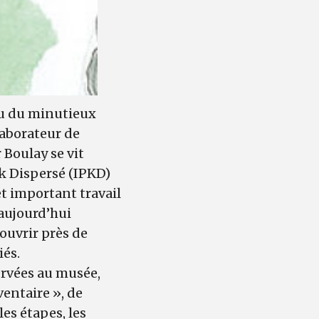
su du minutieux
aborateur de
Boulay se vit
k Dispersé (IPKD)
et important travail
 aujourd’hui
ouvrir près de
iés.
ervées au musée,
ventaire », de
es étapes, les