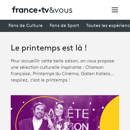
Rechercher
Fans de Culture
Fans de Sport
Toutes les expérien
Le printemps est là !
Festivals
Creators
Pour accueillir cette belle saison, on vous propose
une sélection culturelle inspirante : Chanson
À la une
française, Printemps du Cinéma, Gallen Kallela…
respirez, c’est le printemps !
Participer et assister à une émission
À votre écoute
Productions et innovation
Programme
tv