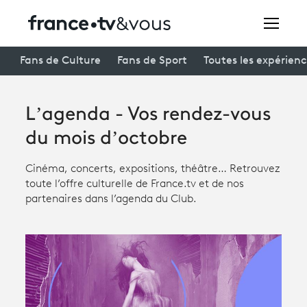
Rechercher
Fans de Culture
Fans de Sport
Toutes les expérien
L’agenda - Vos rendez-vous
Festivals
du mois d’octobre
Creators
Cinéma, concerts, expositions, théâtre… Retrouvez
À la une
toute l’offre culturelle de France.tv et de nos
partenaires dans l’agenda du Club.
Participer et assister à une émission
À votre écoute
Productions et innovation
Programme
tv