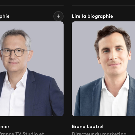
aphie
Lire la biographie
nier
Bruno Loutrel
France TV Studio et
Directeur du marketing