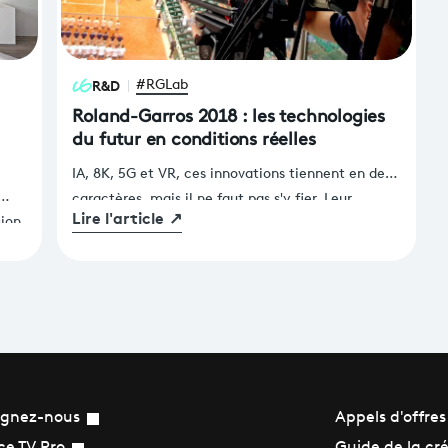
R&D
#RGLab
Roland-Garros 2018 : les technologies
du futur en conditions réelles
IA, 8K, 5G et VR, ces innovations tiennent en deux
caractères, mais il ne faut pas s'y fier. Leur
Lire l'article
↗
sion
potentiels sont riches et bien souvent
ance
complémentaires. C’est en tout cas ce que
France Télévisions s’attache à démontrer, à
ges
l’occasion de la quinzaine de Roland-Garros 2018
ions
sur la terrasse de la Zone Médias-TV en offrant la
possibilité aux visiteurs de contempler des images
8K, de dialoguer avec un assistant vocal ou
encore de vivre une nouvelle expérience VR, tout
ignez-nous
Appels d'offres
en assistant aux premiers pas de