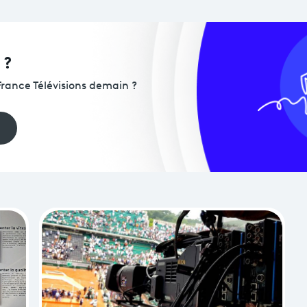
GLab
 ?
ance Télévisions demain ?