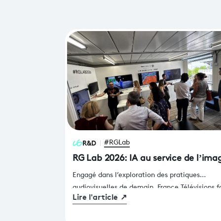
R&D
#RGLab
RG Lab 2026: IA au service de l’im
Engagé dans l’exploration des pratiques
audiovisuelles de demain, France Télévisions f
Lire l'article
↗
de Roland-Garros un terrain d’expérimentatio
privilégié pour imaginer l’avenir de la product