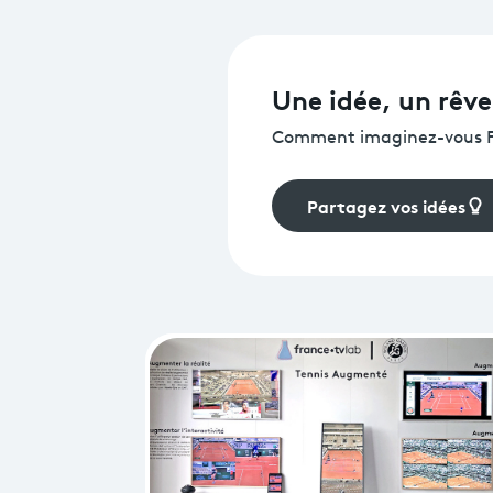
Fédération Française de Tennis, propose un R
sur le thème du “Tennis immersif et de l’IA”.
Une idée, un rêve
Comment imaginez-vous Fr
Partagez vos idées