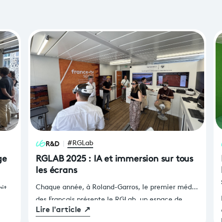
R&D
#RGLab
age
RGLAB 2025 : IA et immersion sur tous
les écrans
Chaque année, à Roland-Garros, le premier média
ait
des Français présente le RGLab, un espace de
n
Lire l'article
↗
découverte des innovations technologiques,
ion,