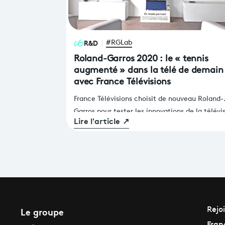
R&D
#RGLab
Roland-Garros 2020 : le « tennis
augmenté » dans la télé de demain
avec France Télévisions
France Télévisions choisit de nouveau Roland-
Garros pour tester les innovations de la télévi
Lire l'article
↗
du futur. Lors de cette édition automnale, Fr
Télévisions, en partenariat avec la Fédération
Française de Tennis, partage sa vision des usa
de demain matérialisée par des expérimentat
spectaculaires et inédites autour du « Tennis
augmenté » au sein du RGLAB sur le site du
tournoi international du 27 septembre au 11
Le groupe
Rejo
octobre 2020.