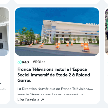
résultat d'une vision et d'un travail engagé depuis
plusieurs années par la Direction de l'Innovation
du Numérique de France Télévisions.
R&D
#RGLab
France Télévisions installe l’Espace
Social Immersif de Stade 2 à Roland
Garros
e
La Direction Numérique de France Télévisions,
égié
avec la Direction des Sports, a proposé un
ntes
Lire l'article
↗
nouveau test d’Espace Social Immersif (ESI) dédié
à Roland Garros et à l’univers de Stade 2.
 la