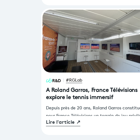
de la diffusion sportive et des expériences
immersives.
R&D
#RGLab
A Roland Garros, France Télévisions
explore le tennis immersif
Depuis près de 20 ans, Roland Garros constitu
pour France Télévisions un terrain de jeu privil
Lire l'article
↗
pour tester les usages et technologies innova
qui feront la télé de demain. Cette année, La
Direction de l’innovation, en partenariat avec