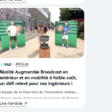
domaine des médias, la Direction de l’Innovation
de France Télévisions, en collaboration avec la
Fédération Française de Tennis (FFT), a présenté
son édition 2024 du RGLAB sur le thème du «
Tennis et du Spatial Computing » avec une
thématique associant réalité mixte, 3D,
production virtuelle et intelligence artificielle.
R&D
#RGLab
Réalité Augmentée Broadcast en
extérieur et en mobilité à faible coût,
un défi relevé pour nos ingénieurs !
L’équipe de la Direction de l’Innovation réalise,
chaque année à l’occasion du tournoi de Roland
Lire l'article
↗
Garros, un RG Lab au sein duquel sont testées de
nouvelles technologies innovantes. Ce rendez-