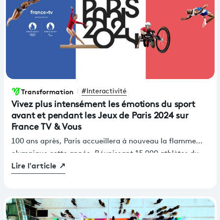
Transformation
#Interactivité
Vivez plus intensément les émotions du sport
avant et pendant les Jeux de Paris 2024 sur
France TV & Vous
100 ans après, Paris accueillera à nouveau la flamme
olympique cette année. Réunissant 15 000 athlètes du
Lire l'article
↗
monde entier, l'événement promet d'être spectaculaire
avec des dispositifs historiques à l'image de la cérémonie
d'ouverture qui se déroulera pour la première fois en
dehors d'un stade, puisqu'elle aura lieu au cœur de Paris,
sur la Seine. France Télévisions a l'honneur d'être le