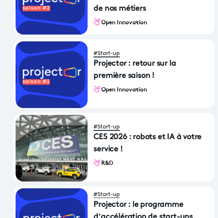
de nos métiers
Open Innovation
#Start-up
Projector : retour sur la
première saison !
Open Innovation
#Start-up
CES 2026 : robots et IA à votre
service !
R&D
#Start-up
Projector : le programme
d’accélération de start-ups